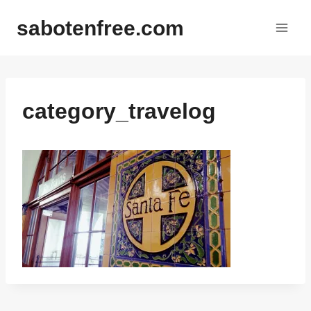
内
sabotenfree.com
容
を
ス
キ
ッ
category_travelog
プ