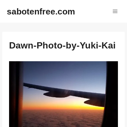
内
sabotenfree.com
容
を
ス
キ
ッ
Dawn-Photo-by-Yuki-Kai
プ