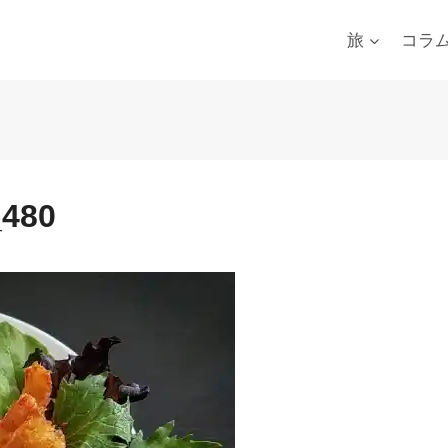
旅
コラ
_480