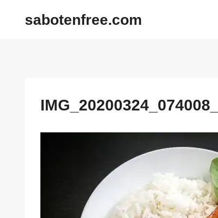
内
sabotenfree.com
容
を
ス
キ
ッ
プ
IMG_20200324_074008