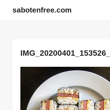
内
sabotenfree.com
容
を
ス
キ
ッ
プ
IMG_20200401_153526