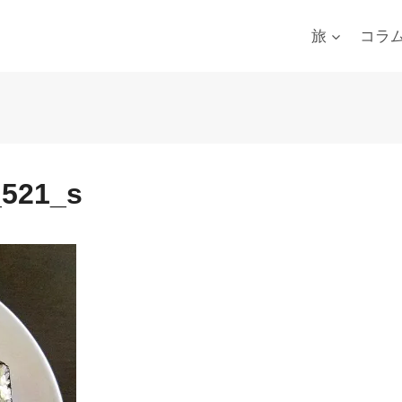
旅
コラ
_521_s