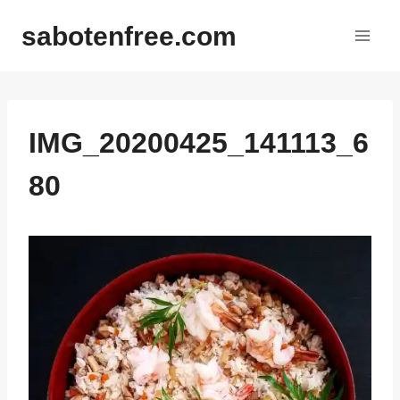
内
sabotenfree.com
容
を
ス
キ
ッ
IMG_20200425_141113_6
プ
80