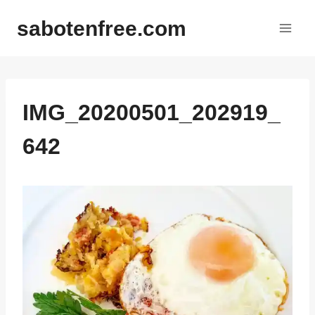
内
sabotenfree.com
容
を
ス
キ
ッ
IMG_20200501_202919_
プ
642