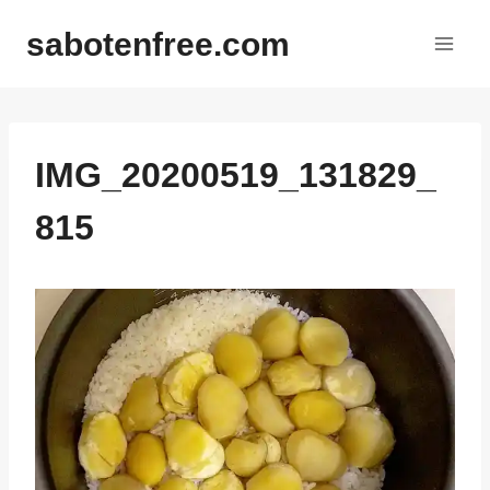
内
sabotenfree.com
容
を
ス
キ
ッ
IMG_20200519_131829_
プ
815