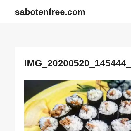
内
sabotenfree.com
容
を
ス
キ
ッ
プ
IMG_20200520_145444_