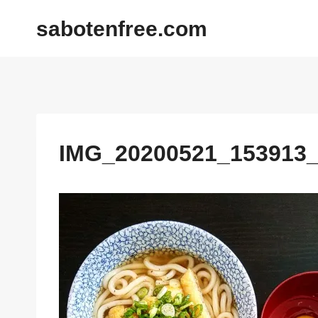
内
sabotenfree.com
容
を
ス
キ
ッ
プ
IMG_20200521_153913_