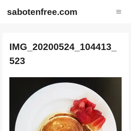
内
sabotenfree.com
容
を
ス
キ
ッ
IMG_20200524_104413_
プ
523