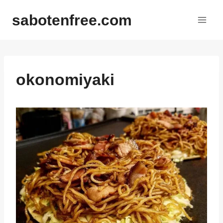
内
sabotenfree.com
容
を
ス
キ
ッ
okonomiyaki
プ