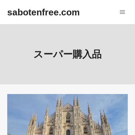
内
sabotenfree.com
容
を
ス
キ
ッ
スーパー購入品
プ