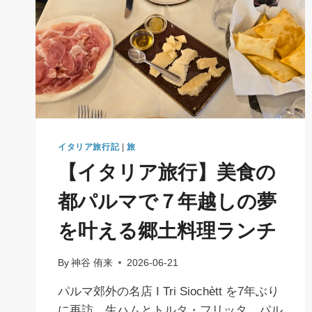
イタリア旅行記
|
旅
【イタリア旅行】美食の
都パルマで７年越しの夢
を叶える郷土料理ランチ
By
神谷 侑来
2026-06-21
パルマ郊外の名店 I Tri Siochètt を7年ぶり
に再訪。生ハムとトルタ・フリッタ、パル