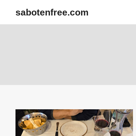
内
sabotenfree.com
容
を
ス
キ
ッ
プ