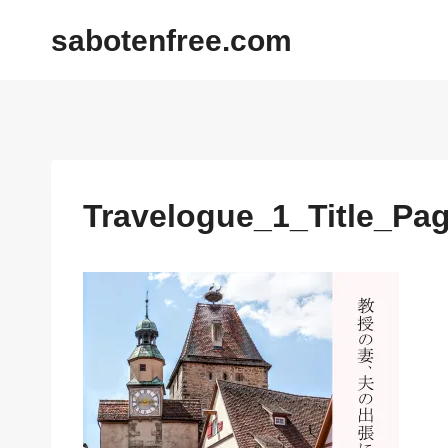
内
sabotenfree.com
容
を
ス
キ
ッ
プ
Travelogue_1_Title_Pa