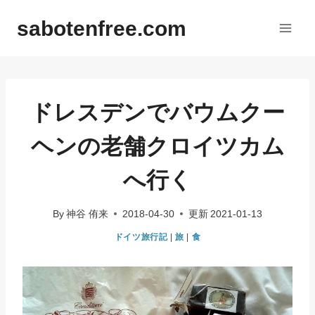
内
sabotenfree.com
容
を
ス
キ
ッ
ドレスデンでバウムクー
プ
ヘンの老舗クロイツカム
へ行く
By
神谷 侑来
2018-04-30
更新
2021-01-13
ドイツ旅行記
|
旅
|
食