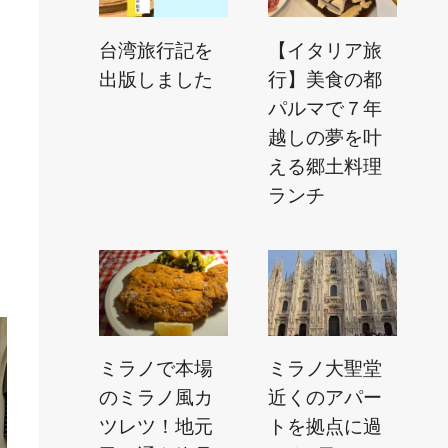
台湾旅行記を
【イタリア旅
出版しました
行】美食の都
パルマで７年
越しの夢を叶
える郷土料理
ランチ
ミラノで本場
ミラノ大聖堂
のミラノ風カ
近くのアパー
ツレツ！地元
トを拠点に過