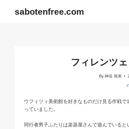
内
sabotenfree.com
容
を
ス
キ
ッ
プ
フィレンツェ
By
神谷 侑来
ウフィツィ美術館を好きなものだけ見る作戦で
っていました。
同行者男子ふたりは楽器屋さんで遊んでいると