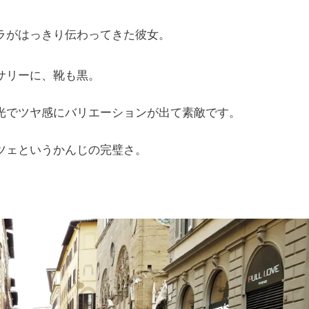
ラがはっきり伝わってきた彼女。
サリーに、靴も黒。
光でツヤ感にバリエーションが出て素敵です。
ツェというかんじの完璧さ。