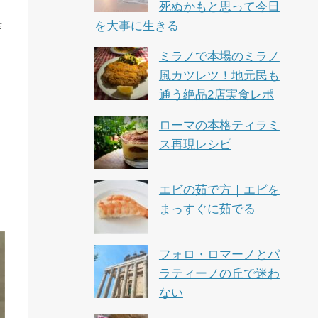
死ぬかもと思って今日
を大事に生きる
作
ミラノで本場のミラノ
風カツレツ！地元民も
通う絶品2店実食レポ
ローマの本格ティラミ
ス再現レシピ
エビの茹で方｜エビを
まっすぐに茹でる
フォロ・ロマーノとパ
ラティーノの丘で迷わ
ない