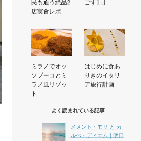
民も通う絶品2
ごす1日
店実食レポ
ミラノでオッ
はじめに食あ
ソブーコとミ
りきのイタリ
ラノ風リゾッ
ア旅行計画
ト
よく読まれている記事
メメント・モリ と カ
て
ルぺ・ディエム｜明日