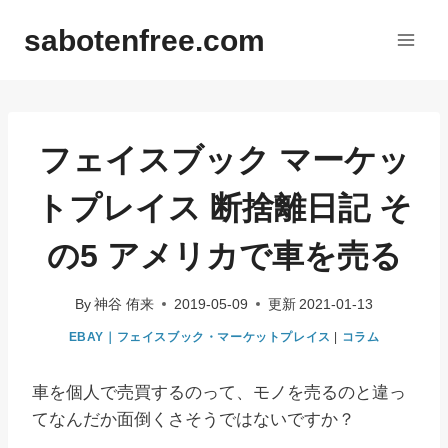
内
sabotenfree.com
容
を
ス
キ
ッ
フェイスブック マーケッ
プ
トプレイス 断捨離日記 そ
の5 アメリカで車を売る
By
神谷 侑来
2019-05-09
更新
2021-01-13
EBAY｜フェイスブック・マーケットプレイス
|
コラム
車を個人で売買するのって、モノを売るのと違っ
てなんだか面倒くさそうではないですか？