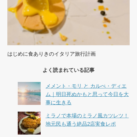
はじめに食ありきのイタリア旅行計画
よく読まれている記事
メメント・モリ と カルぺ・ディエ
ム｜明日死ぬかもと思って今日を大
事に生きる
ミラノで本場のミラノ風カツレツ！
地元民も通う絶品2店実食レポ