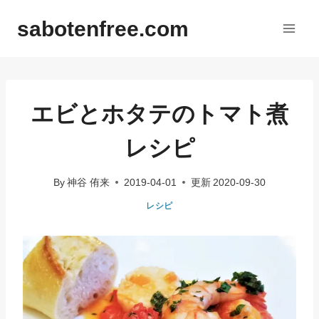
内
sabotenfree.com
容
を
ス
キ
ッ
エビとホタテのトマト煮
プ
レシピ
By
神谷 侑来
2019-04-01
更新
2020-09-30
レシピ