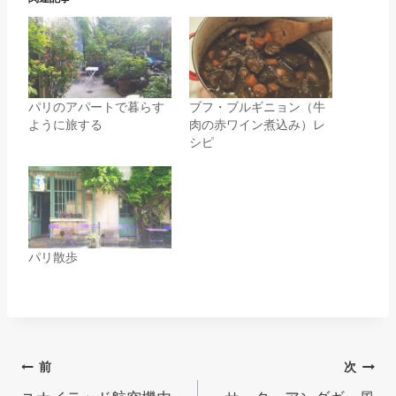
パリのアパートで暮らす
ブフ・ブルギニョン（牛
ように旅する
肉の赤ワイン煮込み）レ
シピ
パリ散歩
投
前
次