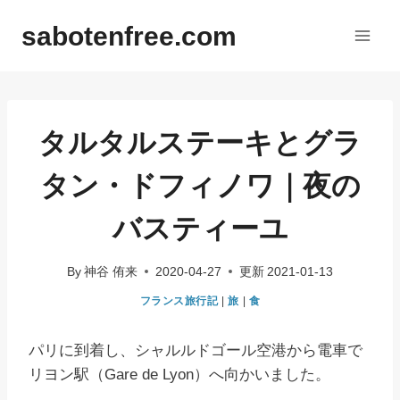
内
sabotenfree.com
容
を
ス
キ
ッ
タルタルステーキとグラ
プ
タン・ドフィノワ｜夜の
バスティーユ
By
神谷 侑来
2020-04-27
更新
2021-01-13
フランス旅行記
|
旅
|
食
パリに到着し、シャルルドゴール空港から電車で
リヨン駅（Gare de Lyon）へ向かいました。