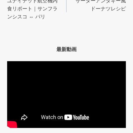
ユナイテッド航空機内
サーターアンダギー風
稿
食リポート｜サンフラ
ドーナツレシピ
ナ
ンシスコ ⇔ パリ
ビ
ゲ
最新動画
ー
シ
ョ
ン