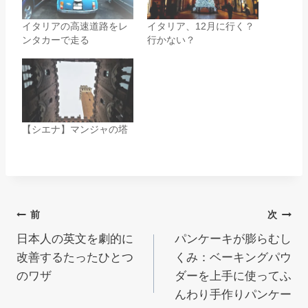
イタリアの高速道路をレ
イタリア、12月に行く？
ンタカーで走る
行かない？
【シエナ】マンジャの塔
投
前
次
日本人の英文を劇的に
パンケーキが膨らむし
稿
改善するたったひとつ
くみ：ベーキングパウ
ナ
のワザ
ダーを上手に使ってふ
んわり手作りパンケー
ビ