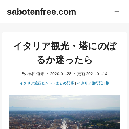
内
sabotenfree.com
容
を
ス
キ
ッ
イタリア観光・塔にのぼ
プ
るか迷ったら
By
神谷 侑来
2020-01-28
更新
2021-01-14
イタリア旅行ヒント・まとめ記事
|
イタリア旅行記
|
旅