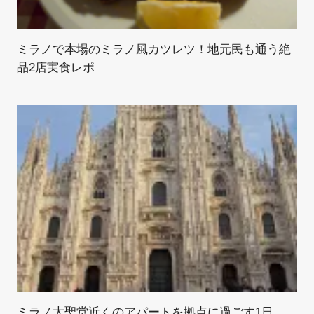
ミラノで本場のミラノ風カツレツ！地元民も通う絶
品2店実食レポ
ミラノ大聖堂近くのアパートを拠点に過ごす1日