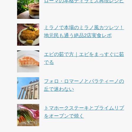
ローマの本格ティラミス再現レシピ
ミラノで本場のミラノ風カツレツ！
地元民も通う絶品2店実食レポ
エビの茹で方｜エビをまっすぐに茹
でる
フォロ・ロマーノとパラティーノの
丘で迷わない
トマホークステーキとプライムリブ
をオーブンで焼く