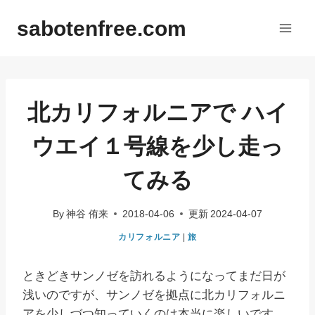
内
sabotenfree.com
容
を
ス
キ
ッ
北カリフォルニアで ハイ
プ
ウエイ１号線を少し走っ
てみる
By
神谷 侑来
2018-04-06
更新
2024-04-07
カリフォルニア
|
旅
ときどきサンノゼを訪れるようになってまだ日が
浅いのですが、サンノゼを拠点に北カリフォルニ
アを少しづつ知っていくのは本当に楽しいです。