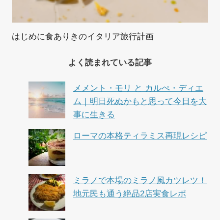
はじめに食ありきのイタリア旅行計画
よく読まれている記事
メメント・モリ と カルぺ・ディエ
ム｜明日死ぬかもと思って今日を大
事に生きる
ローマの本格ティラミス再現レシピ
ミラノで本場のミラノ風カツレツ！
地元民も通う絶品2店実食レポ