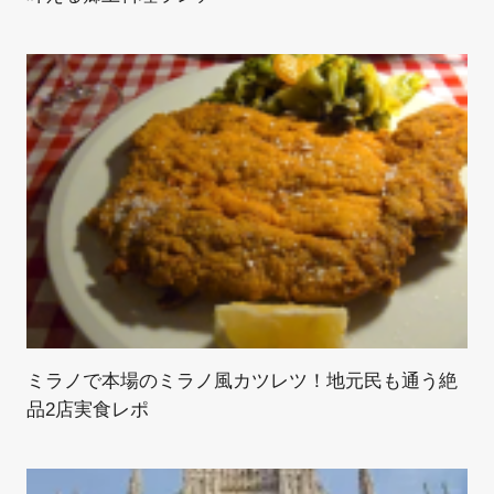
ミラノで本場のミラノ風カツレツ！地元民も通う絶
品2店実食レポ