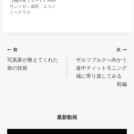
【機内食リポート】ANA
サンノゼ⇔成田 エコノ
ミークラス
投
前
次
写真家が教えてくれた
ザルツブルクへ向かう
稿
旅の技術
途中ティットモニング
ナ
城に寄り道してみる
前編
ビ
ゲ
ー
最新動画
シ