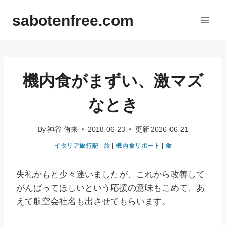
内
sabotenfree.com
容
を
ス
キ
ッ
機内食がまずい、激マズ
プ
なとき
By
神谷 侑来
2018-06-23
更新
2026-06-21
イタリア旅行記
|
旅
|
機内食リポート
|
食
失礼かもと少々迷いましたが、これから改善して
がんばってほしいという応援の意味もこめて、あ
えて航空会社名も出させてもらいます。