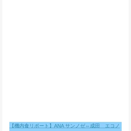
【機内食リポート】ANA サンノゼ⇔成田 エコノ