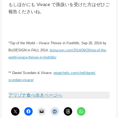
もしほかにも Vivace で孫扱いを受けた方はぜひご
報告くださいね。
*
Top of the World – Vivace Thrives in Foothills,
Sep 26, 2014 by
BizDESIGN in FALL 2014,
biztucson.com/2014/09/26/top-of-the-
world-vivace-thrives-in-foothills/
**
Daniel Scordato & Vivace
,
greatchefs.com/chef/daniel-
scordato-vivace/
アリゾナ食べ歩きページへ