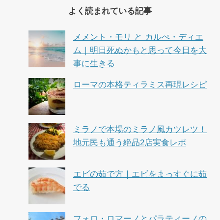
よく読まれている記事
メメント・モリ と カルぺ・ディエ
ム｜明日死ぬかもと思って今日を大
事に生きる
ローマの本格ティラミス再現レシピ
ミラノで本場のミラノ風カツレツ！
地元民も通う絶品2店実食レポ
エビの茹で方｜エビをまっすぐに茹
でる
フォロ・ロマーノとパラティーノの