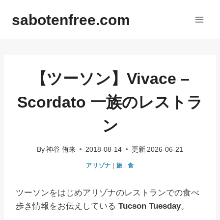
内
sabotenfree.com
容
を
ス
キ
ッ
【ツーソン】Vivace –
プ
Scordato 一族のレストラ
ン
By
神谷 侑来
2018-08-14
更新
2026-06-21
アリゾナ
|
旅
|
食
ツーソンをはじめアリゾナのレストランでの食べ
歩き情報をお伝えしている
Tucson Tuesday
。