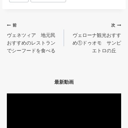
稿
タ
グ:
投
前
次
ヴェネツィア 地元民
ヴェローナ観光おすす
稿
おすすめのレストラン
め①ドゥオモ サンピ
ナ
でシーフードを食べる
エトロの丘
ビ
ゲ
最新動画
ー
シ
ョ
ン