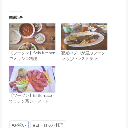
関連記事
【ツーソン】Seis Kitchen
観光のプロが選ぶツーソ
でメキシコ料理
ンらしいレストラン
【ツーソン】El Berraco
でラテン系シーフード
投
#
お祝い
#
ヨーロッパ料理