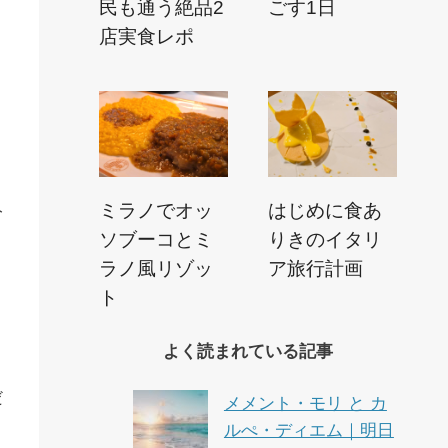
民も通う絶品2
ごす1日
店実食レポ
み
ミラノでオッ
はじめに食あ
ソブーコとミ
りきのイタリ
ラノ風リゾッ
ア旅行計画
ト
よく読まれている記事
だ
メメント・モリ と カ
ルぺ・ディエム｜明日