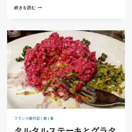
ッ
ア
続きを読む
セ
ヌ
リ
シ
ー
ー
｜
リ
ヨ
ン
か
ら
日
帰
り
で
行
け
る
ア
ル
フランス旅行記
|
旅
|
食
プ
タルタルステーキとグラタ
ス