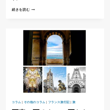
ペ
続きを読む
ス
ト
惨
禍
の
マ
ル
セ
イ
ユ
と
市
民
を
救
っ
た
ベ
コラム
|
その他のコラム
|
フランス旅行記
|
旅
ル