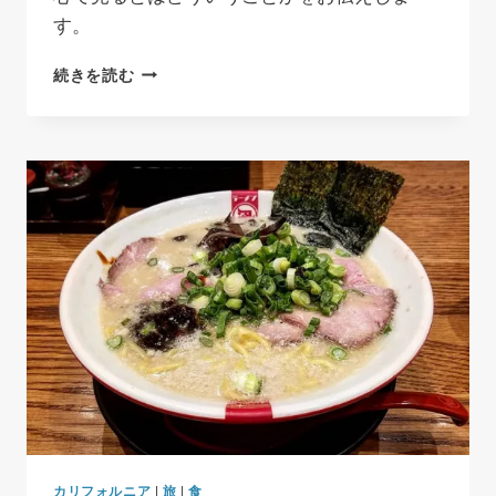
す。
「大
続きを読む
切
な
も
の
は
目
に
見
え
な
い
」
星
の
王
子
さ
ま
カリフォルニア
|
旅
|
食