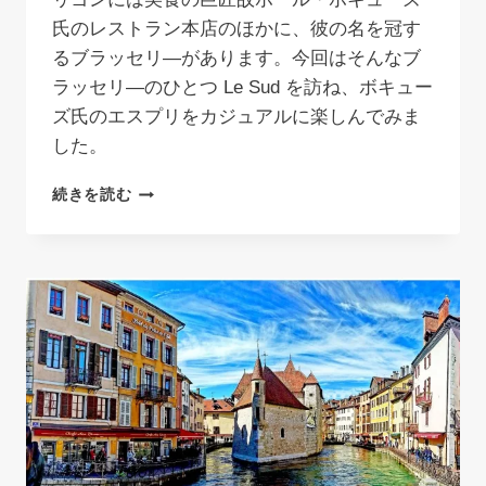
氏のレストラン本店のほかに、彼の名を冠す
るブラッセリ―があります。今回はそんなブ
ラッセリ―のひとつ Le Sud を訪ね、ボキュー
ズ氏のエスプリをカジュアルに楽しんでみま
した。
ポ
続きを読む
ー
ル・
ボ
キ
ュ
ー
ズ
LE
SUD
｜
リ
ヨ
ン