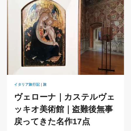
も
の、
写
ら
な
い
も
の
｜
マ
ル
セ
イ
ユ・
イタリア旅行記
|
旅
ノ
ヴェローナ｜カステルヴェ
ー
ト
ッキオ美術館｜盗難後無事
ル
ダ
戻ってきた名作17点
ム
大