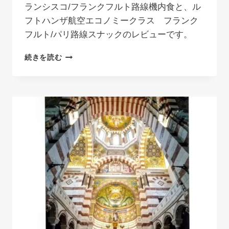
ランシスコ/フランクフルト路線機内食と、ル
フトハンザ航空エコノミークラス フランク
フルト/パリ路線スナックのレビューです。
ユ
続きを読む
ナ
イ
テ
ッ
ド
航
空
機
内
食
リ
ポ
ー
ト
｜
サ