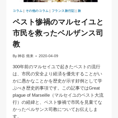
ン
フ
コラム
|
その他のコラム
|
フランス旅行記
|
旅
ラ
ペスト惨禍のマルセイユと
ン
シ
市民を救ったベルザンス司
ス
コ
教
⇔
パ
リ
By
神谷 侑来
2020-04-09
300年前のマルセイユで起きたペストの流行
は、市民の安全より経済を優先することがい
かに愚かなことかを歴史が示す好例として学
ぶべき歴史的事項です。この記事ではGreat
plague of Marseille（マルセイユのペスト大流
行）の経緯と、ペスト惨禍で市民を見棄てな
かったベルサンス司教についてお伝えしま
す。