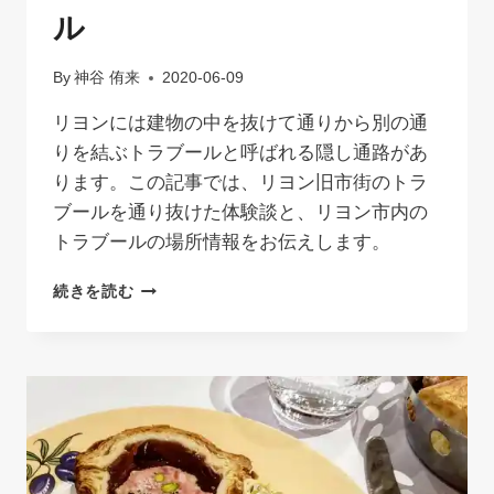
ル
By
神谷 侑来
2020-06-09
リヨンには建物の中を抜けて通りから別の通
りを結ぶトラブールと呼ばれる隠し通路があ
ります。この記事では、リヨン旧市街のトラ
ブールを通り抜けた体験談と、リヨン市内の
トラブールの場所情報をお伝えします。
リ
続きを読む
ヨ
ン
の
隠
し
通
路
ト