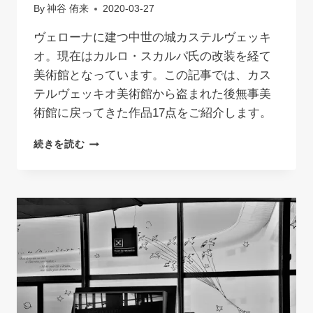
聖
By
神谷 侑来
2020-03-27
堂
に
ヴェローナに建つ中世の城カステルヴェッキ
て
オ。現在はカルロ・スカルパ氏の改装を経て
美術館となっています。この記事では、カス
テルヴェッキオ美術館から盗まれた後無事美
術館に戻ってきた作品17点をご紹介します。
ヴ
続きを読む
ェ
ロ
ー
ナ
｜
カ
ス
テ
ル
ヴ
ェ