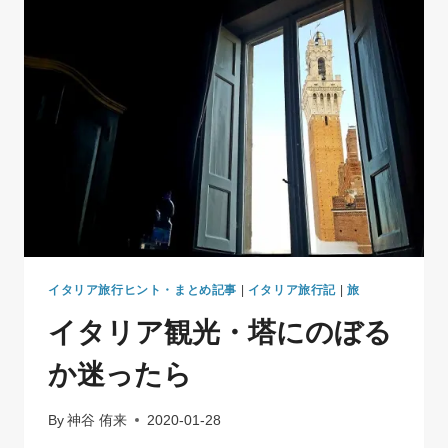
港
｜
ラ
ー
メ
ン
凪
で
背
脂
と
炭
水
化
物
イタリア旅行ヒント・まとめ記事
|
イタリア旅行記
|
旅
の
イタリア観光・塔にのぼる
美
味
か迷ったら
し
い
洗
By
神谷 侑来
2020-01-28
礼