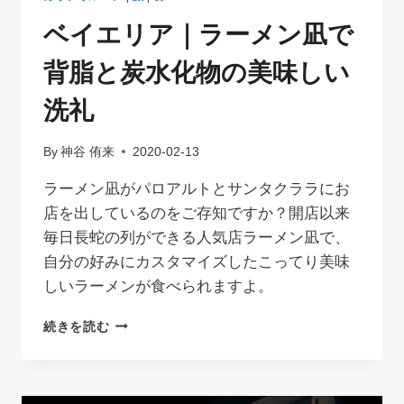
に
ベイエリア｜ラーメン凪で
学
ぶ
背脂と炭水化物の美味しい
も
の
洗礼
の
見
方
By
神谷 侑来
2020-02-13
｜
リ
ラーメン凪がパロアルトとサンタクララにお
ヨ
店を出しているのをご存知ですか？開店以来
ン・
毎日長蛇の列ができる人気店ラーメン凪で、
サ
ン・
自分の好みにカスタマイズしたこってり美味
テ
しいラーメンが食べられますよ。
グ
ジ
ベ
続きを読む
ュ
イ
ペ
エ
リ
リ
空
ア