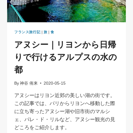
で
カ
ジ
ュ
ア
フランス旅行記
|
旅
|
食
ル
アヌシー｜リヨンから日帰
に
ポ
りで行けるアルプスの水の
ー
ル・
都
ボ
キ
ュ
By
神谷 侑来
2020-05-15
ー
ズ
アヌシーはリヨン近郊の美しい湖の街です。
を
この記事では、パリからリヨンへ移動した際
楽
に立ち寄ったアヌシー湖や旧市街のマルシ
し
む
ェ、パレ・ド・リルなど、アヌシー観光の見
ブ
どころをご紹介します。
ラ