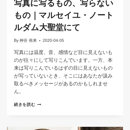
写真に写るもの、写らない
ザ
ン
もの｜マルセイユ・ノート
ス
司
ルダム大聖堂にて
教
By
神谷 侑来
2020-04-05
写真には温度、音、感情など目に見えないも
のが往々にして写りこんでいます。一方、本
来は写りこんでいるはずの目に見えないもの
が写っていないとき、そこにはあなたが汲み
取るべきメッセージがあるのかもしれませ
ん。
写
続きを読む
真
に
写
る