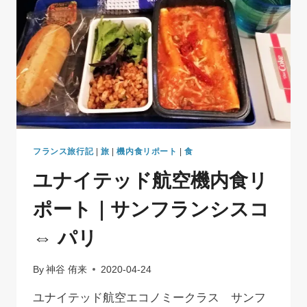
と
グ
ラ
タ
ン・
ド
フ
ィ
ノ
ワ
｜
フランス旅行記
|
旅
|
機内食リポート
|
食
夜
ユナイテッド航空機内食リ
の
バ
ポート｜サンフランシスコ
ス
テ
⇔ パリ
ィ
ー
ユ
By
神谷 侑来
2020-04-24
ユナイテッド航空エコノミークラス サンフ