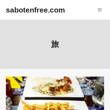
内
sabotenfree.com
容
を
ス
キ
ッ
旅
プ