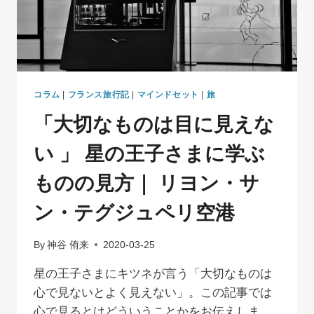
ッ
キ
オ
美
術
館
｜
コラム
|
フランス旅行記
|
マインドセット
|
旅
盗
「大切なものは目に見えな
難
後
い 」 星の王子さまに学ぶ
無
事
ものの見方｜ リヨン・サ
戻
っ
ン・テグジュペリ空港
て
き
た
By
神谷 侑来
2020-03-25
名
作
星の王子さまにキツネが言う「大切なものは
17
心で見ないとよく見えない」。この記事では
点
心で見るとはどういうことかをお伝えしま