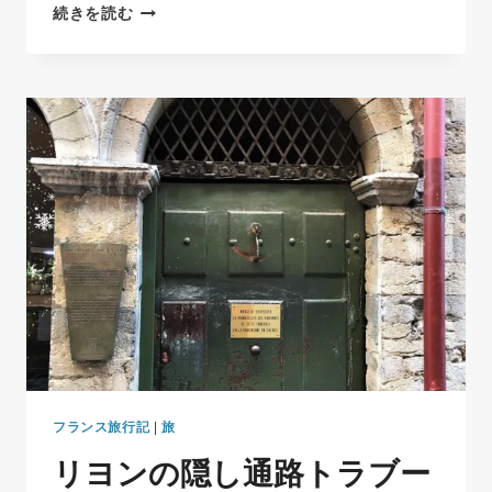
バ
続きを読む
ヴ
ェ
ッ
ト
ス
テ
ー
キ
｜
リ
ヨ
ン
で
ビ
ス
ト
ロ
ラ
フランス旅行記
|
旅
ン
リヨンの隠し通路トラブー
チ