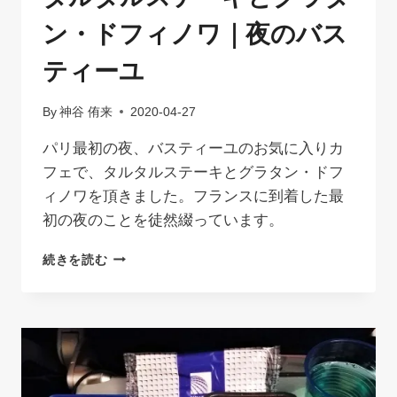
の
ン・ドフィノワ｜夜のバス
水
の
ティーユ
都
By
神谷 侑来
2020-04-27
パリ最初の夜、バスティーユのお気に入りカ
フェで、タルタルステーキとグラタン・ドフ
ィノワを頂きました。フランスに到着した最
初の夜のことを徒然綴っています。
タ
続きを読む
ル
タ
ル
ス
テ
ー
キ