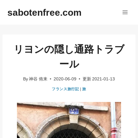
内
sabotenfree.com
容
を
ス
キ
ッ
リヨンの隠し通路トラブ
プ
ール
By
神谷 侑来
2020-06-09
更新
2021-01-13
フランス旅行記
|
旅