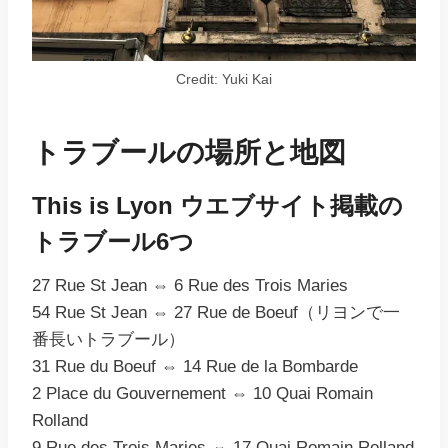
Credit: Yuki Kai
トラブールの場所と地図
This is Lyon
ウエブサイト掲載の
トラブール6つ
27 Rue St Jean ⇔ 6 Rue des Trois Maries
54 Rue St Jean ⇔ 27 Rue de Boeuf（リヨンで一
番長いトラブール）
31 Rue du Boeuf ⇔ 14 Rue de la Bombarde
2 Place du Gouvernement ⇔ 10 Quai Romain
Rolland
9 Rue des Trois Maries ⇔ 17 Quai Romain Rolland