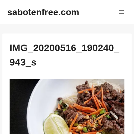
内
sabotenfree.com
容
を
ス
キ
ッ
IMG_20200516_190240_
プ
943_s