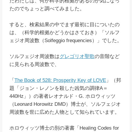
たわたしは、何か科学的根拠があるのか気になっ
たのでちょっと調べてみました。
すると、検索結果の中でまず最初に目についたの
は、（科学的根拠かどうかはさておき）「ソルフ
ェジオ周波数（Solfeggio frequencies）」でした。
ソルフェジオ周波数は
グレゴリオ聖歌
の音階など
に見られる周波数で、
「
The Book of 528: Prosperity Key of LOVE
」（邦
題「ジョン・レノンを殺した凶気の調律A＝
440Hz」）の著者レオナルド・G. ホロウィッツ
（Leonard Horowitz DMD）博士が、ソルフェジオ
周波数を世に広めた人物として知られています。
ホロウィッツ博士の別の著書「Healing Codes for