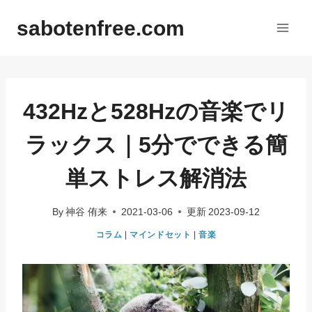
内
sabotenfree.com
容
を
ス
キ
ッ
432Hzと528Hzの音楽でリ
プ
ラックス｜5分でできる簡
単ストレス解消法
By
神谷 侑来
2021-03-06
更新
2023-09-12
コラム
|
マインドセット
|
音楽