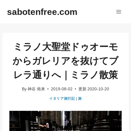
内
sabotenfree.com
容
を
ス
キ
ッ
ミラノ大聖堂ドゥオーモ
プ
からガレリアを抜けてブ
レラ通りへ｜ミラノ散策
By
神谷 侑来
2019-08-02
更新
2020-10-20
イタリア旅行記
|
旅