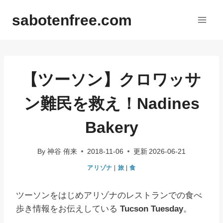
内
sabotenfree.com
容
を
ス
キ
ッ
【ツーソン】クロワッサ
プ
ン難民を救え！Nadines
Bakery
By
神谷 侑来
2018-11-06
更新
2026-06-21
アリゾナ
|
旅
|
食
ツーソンをはじめアリゾナのレストランでの食べ
歩き情報をお伝えしている
Tucson Tuesday
。