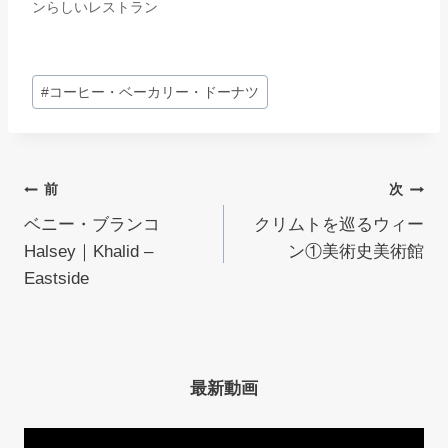
ンらしいレストラン
投
#
コーヒー・ベーカリー・ドーナツ
稿
タ
グ:
投
前
次
ベニー・ブランコ
クリムトを巡るウィー
稿
Halsey｜Khalid –
ン①美術史美術館
ナ
Eastside
ビ
ゲ
最新動画
ー
シ