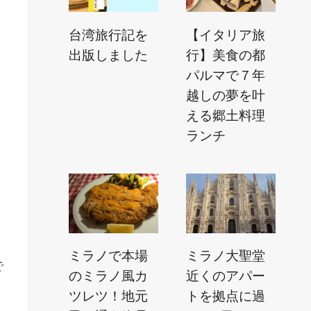
台湾旅行記を
【イタリア旅
出版しました
行】美食の都
パルマで７年
越しの夢を叶
える郷土料理
ランチ
ミラノで本場
ミラノ大聖堂
で
のミラノ風カ
近くのアパー
ツレツ！地元
トを拠点に過