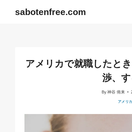
内
sabotenfree.com
容
を
ス
キ
ッ
プ
アメリカで就職したとき
渉、す
By
神谷 侑来
アメリ