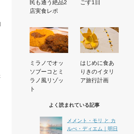
民も通う絶品2
ごす1日
店実食レポ
個
、
ミラノでオッ
はじめに食あ
ソブーコとミ
りきのイタリ
た
ラノ風リゾッ
ア旅行計画
と
ト
よく読まれている記事
メメント・モリ と カ
ルぺ・ディエム｜明日