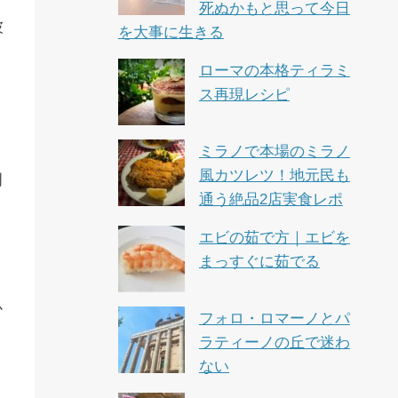
死ぬかもと思って今日
彼
を大事に生きる
ローマの本格ティラミ
ス再現レシピ
ミラノで本場のミラノ
風カツレツ！地元民も
明
通う絶品2店実食レポ
エビの茹で方｜エビを
。
まっすぐに茹でる
か
フォロ・ロマーノとパ
ラティーノの丘で迷わ
ない