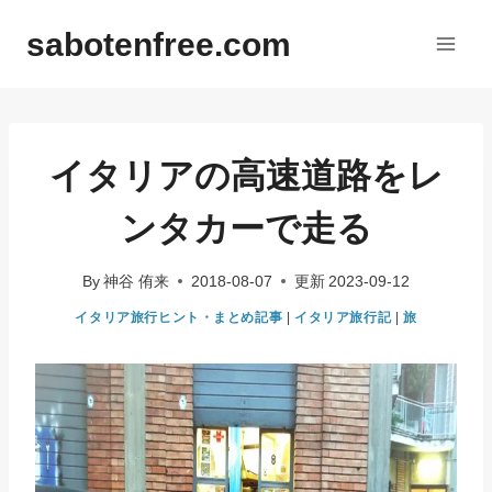
内
sabotenfree.com
容
を
ス
キ
ッ
イタリアの高速道路をレ
プ
ンタカーで走る
By
神谷 侑来
2018-08-07
更新
2023-09-12
イタリア旅行ヒント・まとめ記事
|
イタリア旅行記
|
旅