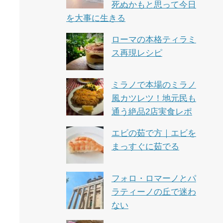
死ぬかもと思って今日
を大事に生きる
ローマの本格ティラミ
ス再現レシピ
と
ミラノで本場のミラノ
風カツレツ！地元民も
通う絶品2店実食レポ
エビの茹で方｜エビを
まっすぐに茹でる
フォロ・ロマーノとパ
ラティーノの丘で迷わ
ない