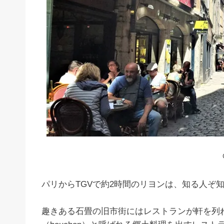
パリからTGVで約2時間のリヨンは、知る人ぞ
趣きある石畳の旧市街にはレストランが軒を列