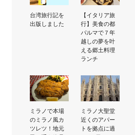
台湾旅行記を
【イタリア旅
出版しました
行】美食の都
パルマで７年
越しの夢を叶
える郷土料理
ランチ
ミラノで本場
ミラノ大聖堂
のミラノ風カ
近くのアパー
ツレツ！地元
トを拠点に過