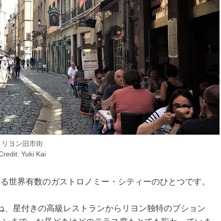
リヨン旧市街
Credit: Yuki Kai
知る世界有数のガストロノミー・シティーのひとつです。
ね、星付きの高級レストランからリヨン独特のブション