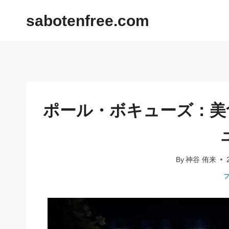
内
sabotenfree.com
容
を
ス
キ
ッ
プ
ポール・ボキューズ：美
By
神谷 侑来