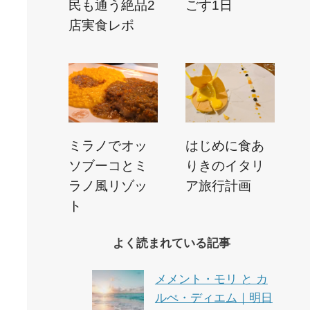
民も通う絶品2
ごす1日
店実食レポ
ミラノでオッ
はじめに食あ
ソブーコとミ
りきのイタリ
ラノ風リゾッ
ア旅行計画
ト
よく読まれている記事
メメント・モリ と カ
ルぺ・ディエム｜明日