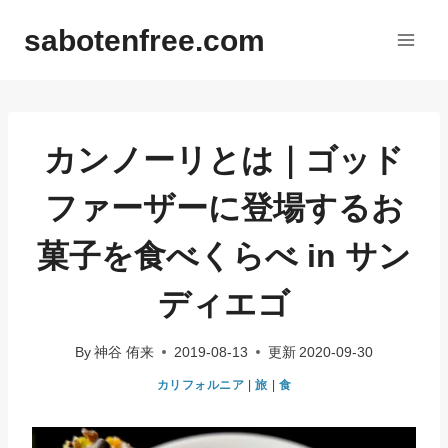
内
sabotenfree.com
容
を
ス
キ
ッ
カンノーリとは｜ゴッド
プ
ファーザーに登場するお
菓子を食べくらべ in サン
ディエゴ
By
神谷 侑来
2019-08-13
更新
2020-09-30
カリフォルニア
|
旅
|
食