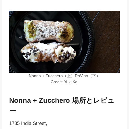
Nonna + Zucchero（上）RoVino（下）
Credit: Yuki Kai
Nonna + Zucchero
場所とレビュ
ー
1735 India Street,